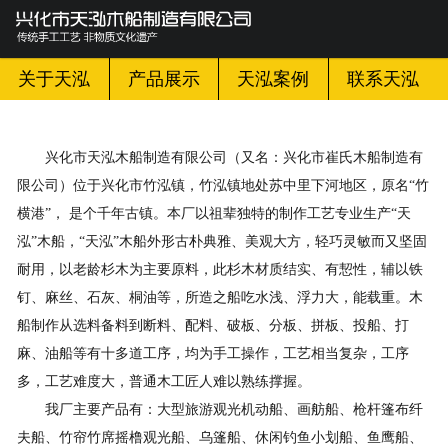
网站首页

关于天泓
关于天泓
产品展示
天泓案例
联系天泓
产品展示
兴化市天泓木船制造有限公司（又名：兴化市崔氏木船制造有
天泓案例
限公司）位于兴化市竹泓镇，竹泓镇地处苏中里下河地区，原名“竹
横港”， 是个千年古镇。本厂以祖辈独特的制作工艺专业生产“天
天泓新闻
泓”木船，“天泓”木船外形古朴典雅、美观大方，轻巧灵敏而又坚固
耐用，以老龄杉木为主要原料，此杉木材质结实、有恝性，辅以铁
天泓百科
钉、麻丝、石灰、桐油等，所造之船吃水浅、浮力大，能载重。木
船制作从选料备料到断料、配料、破板、分板、拼板、投船、打
联系天泓
麻、油船等有十多道工序，均为手工操作，工艺相当复杂，工序
多，工艺难度大，普通木工匠人难以熟练撑握。
我厂主要产品有：大型旅游观光机动船、画舫船、枪杆篷布纤
夫船、竹帘竹席摇橹观光船、乌篷船、休闲钓鱼小划船、鱼鹰船、